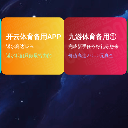
津上走芯机B-265
津上走心机B-205