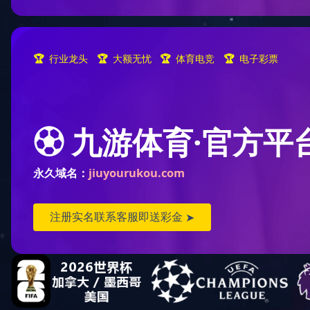
生 产 能
生产能力
数控滚齿机
珩磨机
加工中心
精雕
数控