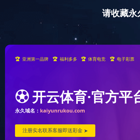
欢迎访问 安博线上平台(集团)官方网站网站
网站首页
关于我们
企业文化