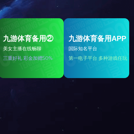
star走芯机SR 32JM typeN