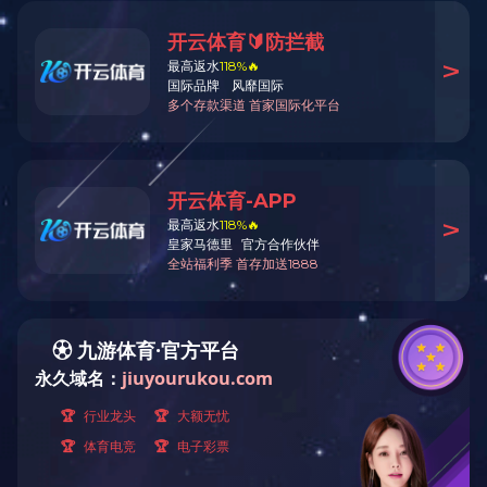
团)
官方
网站
地址：浙江省慈溪市附海工业园区新塘路428号
联系人：孙先生
电话：
+86-
0574-63682958
传真：
+86-
0574- 635646658
WEB：
http://www.24single.com
E-MAIL：
gm.sun@jcmachinery.net