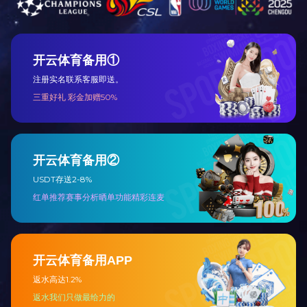
进油管接头座
齿杆
弹簧顶杆
弹簧上座
安博线上平台(集团)官方网站
滤芯
挺柱体
活塞盘
平面轴承衬套
弹簧片