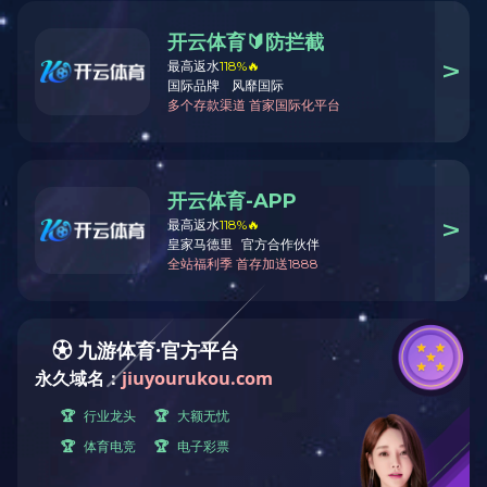
进油螺栓
产品详情：